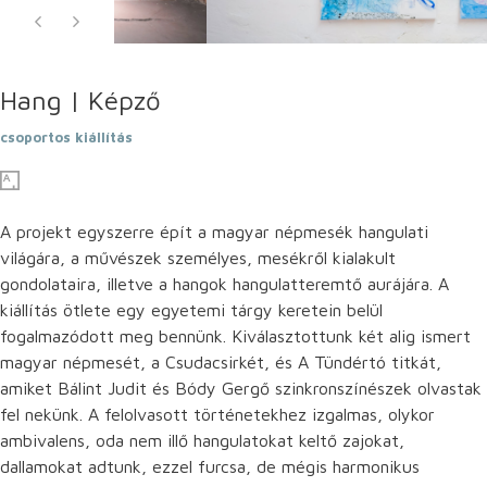
Hang | Képző
csoportos kiállítás
A projekt egyszerre épít a magyar népmesék hangulati
világára, a művészek személyes, mesékről kialakult
gondolataira, illetve a hangok hangulatteremtő aurájára. A
kiállítás ötlete egy egyetemi tárgy keretein belül
fogalmazódott meg bennünk. Kiválasztottunk két alig ismert
magyar népmesét, a Csudacsirkét, és A Tündértó titkát,
amiket Bálint Judit és Bódy Gergő szinkronszínészek olvastak
fel nekünk. A felolvasott történetekhez izgalmas, olykor
ambivalens, oda nem illő hangulatokat keltő zajokat,
dallamokat adtunk, ezzel furcsa, de mégis harmonikus