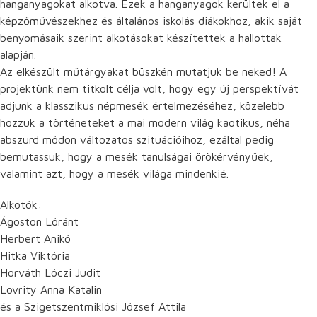
hanganyagokat alkotva. Ezek a hanganyagok kerültek el a
képzőművészekhez és általános iskolás diákokhoz, akik saját
benyomásaik szerint alkotásokat készítettek a hallottak
alapján.
Az elkészült műtárgyakat büszkén mutatjuk be neked! A
projektünk nem titkolt célja volt, hogy egy új perspektívát
adjunk a klasszikus népmesék értelmezéséhez, közelebb
hozzuk a történeteket a mai modern világ kaotikus, néha
abszurd módon változatos szituációihoz, ezáltal pedig
bemutassuk, hogy a mesék tanulságai örökérvényűek,
valamint azt, hogy a mesék világa mindenkié.
Alkotók:
Ágoston Lóránt
Herbert Anikó
Hitka Viktória
Horváth Lóczi Judit
Lovrity Anna Katalin
és a Szigetszentmiklósi József Attila