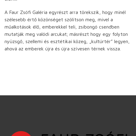
A Faur Zsófi Galéria egyrészt arra törekszik, hogy minél
szélesebb értő közönséget szólítson meg, mivel a
műalkotások élő, emberekkel teli, zsibongó csendben
mutatják meg valódi arcukat; másrészt hogy egy folyton
nyüzsgő, szellemi és esztétikai közeg, „kultúrtér” legyen,
ahová az emberek újra és újra szívesen térnek vissza.