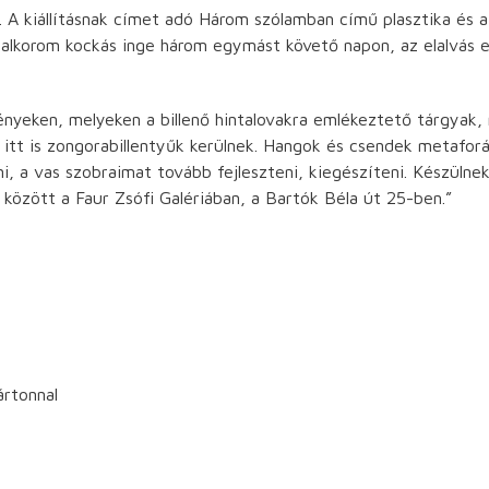
 A kiállításnak címet adó Három szólamban című plasztika és 
talkorom kockás inge három egymást követő napon, az elalvás el
ényeken, melyeken a billenő hintalovakra emlékeztető tárgyak,
e itt is zongorabillentyűk kerülnek. Hangok és csendek metafo
i, a vas szobraimat tovább fejleszteni, kiegészíteni. Készüln
4. között a Faur Zsófi Galériában, a Bartók Béla út 25-ben.”
ártonnal