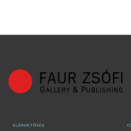
ELÉRHETŐSÉG
C