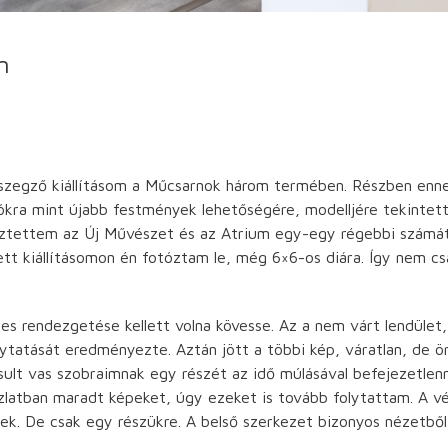
n
szegző kiállításom a Műcsarnok három termében. Részben ennek
ítókra mint újabb festmények lehetőségére, modelljére tekinte
llesztettem az Új Művészet és az Atrium egy-egy régebbi számá
tt kiállításomon én fotóztam le, még 6×6-os diára. Így nem cs
es rendezgetése kellett volna kövesse. Az a nem várt lendület
olytatását eredményezte. Aztán jött a többi kép, váratlan, de 
lt vas szobraimnak egy részét az idő múlásával befejezetlen
zlatban maradt képeket, úgy ezeket is tovább folytattam. A vég
ek. De csak egy részükre. A belső szerkezet bizonyos nézetbő