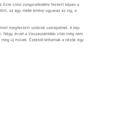
az Este című zongorafedélre festett képen a
őtt, az ágy mellé letéve ugyanaz az ing, a
 mint megfestett szobrok szerepelnek. A kép
rái. Négy évvel a Visszaszámlálás után még nem
ek még új művek. Ezekből láthatnak a nézők egy