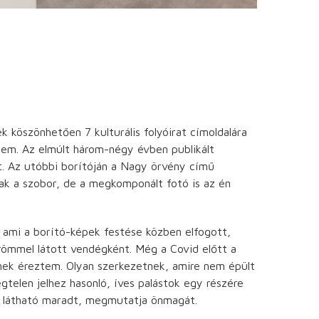
 köszönhetően 7 kulturális folyóirat címoldalára
ttem. Az elmúlt három-négy évben publikált
t. Az utóbbi borítóján a Nagy örvény című
ak a szobor, de a megkomponált fotó is az én
, ami a borító-képek festése közben elfogott,
örömmel látott vendégként. Még a Covid előtt a
nek éreztem. Olyan szerkezetnek, amire nem épült
telen jelhez hasonló, íves palástok egy részére
l látható maradt, megmutatja önmagát.