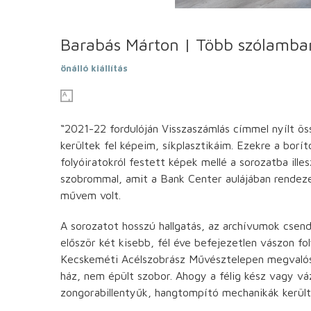
Barabás Márton | Több szólamba
önálló kiállítás
“2021-22 fordulóján Visszaszámlás címmel nyílt ös
kerültek fel képeim, síkplasztikáim. Ezekre a bor
folyóiratokról festett képek mellé a sorozatba i
szobrommal, amit a Bank Center aulájában rendeze
művem volt.
A sorozatot hosszú hallgatás, az archívumok csend
először két kisebb, fél éve befejezetlen vászon f
Kecskeméti Acélszobrász Művésztelepen megvalósu
ház, nem épült szobor. Ahogy a félig kész vagy vá
zongorabillentyűk, hangtompító mechanikák került