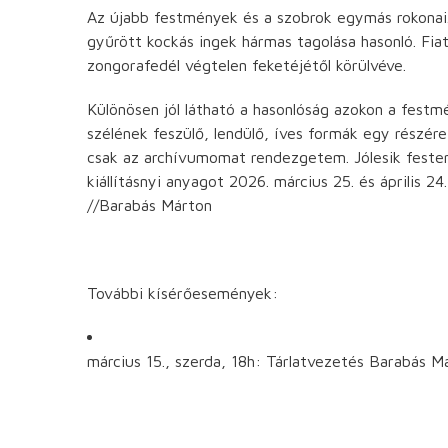
Az újabb festmények és a szobrok egymás rokonai.
gyűrött kockás ingek hármas tagolása hasonló. Fia
zongorafedél végtelen feketéjétől körülvéve.
Különösen jól látható a hasonlóság azokon a festm
szélének feszülő, lendülő, íves formák egy részér
csak az archívumomat rendezgetem. Jólesik festen
kiállításnyi anyagot 2026. március 25. és április 2
//Barabás Márton
További kísérőesemények:
március 15., szerda, 18h: Tárlatvezetés Barabás M