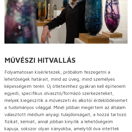
MŰVÉSZI HITVALLÁS
Folyamatosan kisérletezek, próbálom feszegetni a
lehetőségek határait, mind az üveg, mind személyes
képességeim terén. Új ötleteimhez gyakran kell építenem
egyedi, specifikus olvasztó/formázó szerkezeteket,
melyek kiegészítik a művészeti és alkotói érdeklődésemet
a tudományos világgal. Minél jobban megértem az általam
választott médium anyagi tulajdonságait, a hozzá tartozó
fizikát, kémiát, annál jobban kinyílik a lehetőségeim
kapuja, sokszor olyan irányokba, amelytől óva intettek