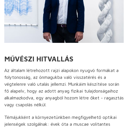
MŰVÉSZI HITVALLÁS
Az általam létrehozott rajzi alapokon nyugvó formákat a
folytonosság, az önmagukba való visszatérés és a
végtelenre való utalás jellemzi. Munkáim készítése során
fő alapelv, hogy az adott anyag fizikai tulajdonságaihoz
alkalmazkodva, egy anyagból hozom létre őket - ragasztás
vagy csapolás nélkül.
Témájukként a környezetünkben megfigyelhető optikai
jelenségek szolgálnak: évek óta a muscae volitantes