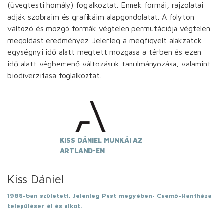
(üvegtesti homály) foglalkoztat. Ennek formái, rajzolatai
adják szobraim és grafikáim alapgondolatát. A folyton
változó és mozgó formák végtelen permutációja végtelen
megoldást eredményez. Jelenleg a megfigyelt alakzatok
egységnyi idő alatt megtett mozgása a térben és ezen
idő alatt végbemenő változásuk tanulmányozása, valamint
biodiverzitása foglalkoztat.
KISS DÁNIEL MUNKÁI AZ
ARTLAND-EN
Kiss Dániel
1988-ban született. Jelenleg Pest megyében- Csemő-Hantháza
településen él és alkot.