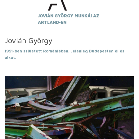
JOVIÁN GYÖRGY MUNKÁI AZ
ARTLAND-EN
Jovián György
1951-ben született Romániában. Jelenleg Budapesten él és
alkot.