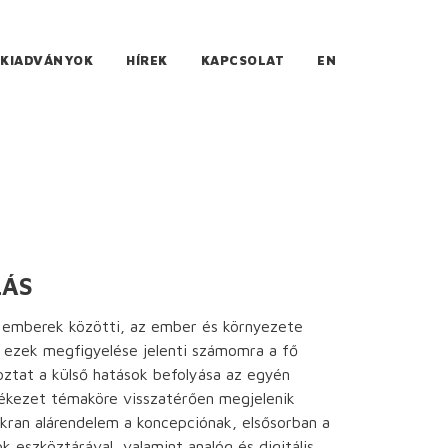
KIADVÁNYOK
HÍREK
KAPCSOLAT
EN
LÁS
 emberek közötti, az ember és környezete
l, ezek megfigyelése jelenti számomra a fő
koztat a külső hatások befolyása az egyén
lékezet témaköre visszatérően megjelenik
kran alárendelem a koncepciónak, elsősorban a
k eszköztárával, valamint analóg és digitális