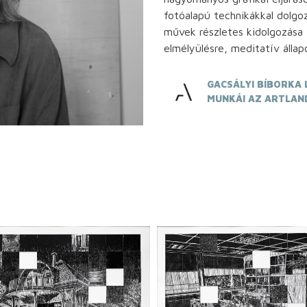
fotóalapú technikákkal dolgo
művek részletes kidolgozása
elmélyülésre, meditatív állap
GACSÁLYI BÍBORKA 
MUNKÁI AZ ARTLAN