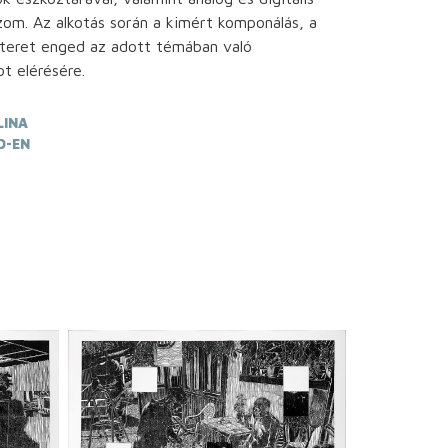
zom. Az alkotás során a kimért komponálás, a
 teret enged az adott témában való
ot elérésére.
LINA
D-EN