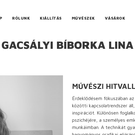
P
RÓLUNK
KIÁLLÍTÁS
MŰVÉSZEK
VÁSÁROK
GACSÁLYI BÍBORKA LINA
MŰVÉSZI HITVAL
Érdeklődésem fókuszában az
közötti kapcsolatrendszer ál
inspirációt. Különösen foglal
pszichéjére, a személyes em
munkáimban. A technikát gya
hagyományos grafikai eljáráso