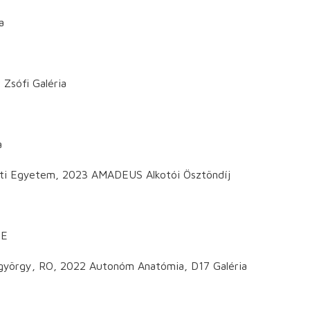
a
 Zsófi Galéria
a
ti Egyetem, 2023 AMADEUS Alkotói Ösztöndíj
ZE
ntgyörgy, RO, 2022 Autonóm Anatómia, D17 Galéria