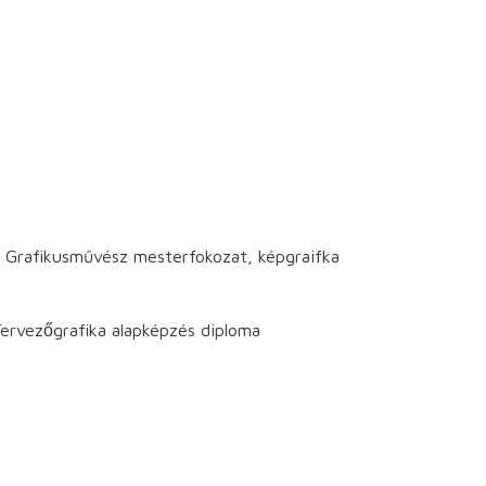
afikusművész mesterfokozat, képgraifka
vezőgrafika alapképzés diploma