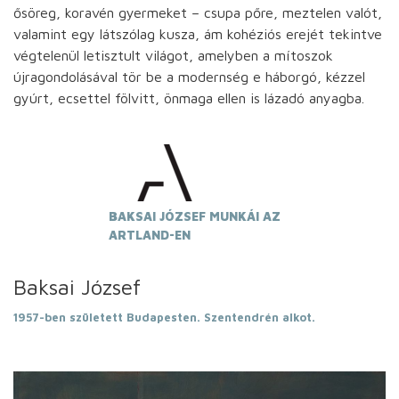
ősöreg, koravén gyermeket – csupa pőre, meztelen valót,
valamint egy látszólag kusza, ám kohéziós erejét tekintve
végtelenül letisztult világot, amelyben a mítoszok
újragondolásával tör be a modernség e háborgó, kézzel
gyúrt, ecsettel fölvitt, önmaga ellen is lázadó anyagba.
BAKSAI JÓZSEF MUNKÁI AZ
ARTLAND-EN
Baksai József
1957-ben született Budapesten. Szentendrén alkot.