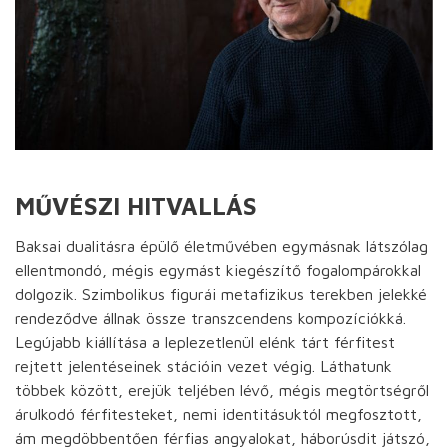
MŰVÉSZI HITVALLÁS
Baksai dualitásra épülő életművében egymásnak látszólag
ellentmondó, mégis egymást kiegészítő fogalompárokkal
dolgozik. Szimbolikus figurái metafizikus terekben jelekké
rendeződve állnak össze transzcendens kompozíciókká.
Legújabb kiállítása a leplezetlenül elénk tárt férfitest
rejtett jelentéseinek stációin vezet végig. Láthatunk
többek között, erejük teljében lévő, mégis megtörtségről
árulkodó férfitesteket, nemi identitásuktól megfosztott,
ám megdöbbentően férfias angyalokat, háborúsdit játszó,